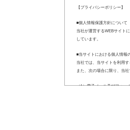
【プライバシーポリシー】
■個人情報保護方針について
当社が運営するWEBサイト
しています。
■当サイトにおける個人情報
当社では、当サイトを利用す
また、次の場合に限り、当社
（1）電子メール及びフォー
（2）お問い合わせフォーム
（3）電子メール及び電話に
■個人情報の適正な管理を行
当社では個人情報の管理を行