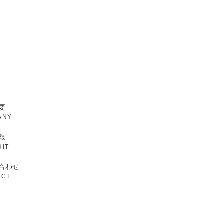
とのやりとりをお使いのPCに
、受け取りを拒否することが
要
ANY
キュリティの向上を図り、よ
報
UIT
合わせ
。
ACT