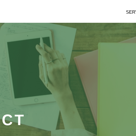
SER
ACT