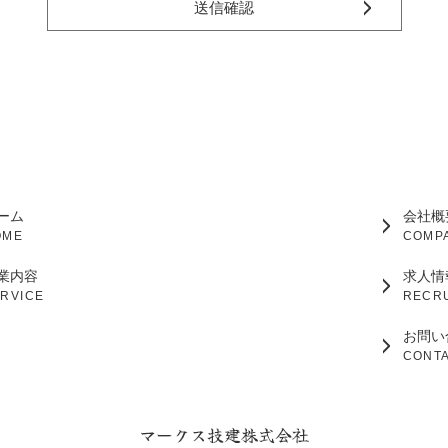
送信確認
シ
り管理されておりますので、安心してご利用ください。
ー
て
ポ
利用の利便性を図るために、クッキーを利用しています。これは、皆様
リ
ことで、2回目以降のフォームへの入力を簡素化したりする機能です。
シ
ラウザによって、事前にクッキーを使用サイトであることを表示したり
ー
に
同
ーム
会社概
報取扱いに関する考え方について
意
OME
COMP
取扱いに関する考え方は、今後、お客様の個人情報管理体制の強化、セ
業内容
求人情
めに改正する場合があります。
RVICE
RECR
知いたします。
お問い
いてご質問などありましたら、お問い合わせフォームをご利用ください
CONT