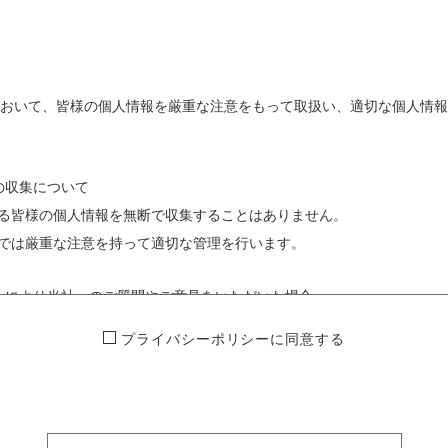
において、皆様の個人情報を厳重な注意をもって取扱い、適切な個人情
の収集について
る皆様の個人情報を無断で収集することはありません。
では厳重な注意を持って適切な管理を行います。
ムにより当社へのご質問やご意見をいただいた場合。
によってプレゼントへの応募をいただいた場合。
プライバシーポリシーに同意する
プ
よるお問い合わせ及びご予約などをいただいた場合。
ラ
イ
う方法
バ
う上で、全てデジタルデータ管理が行われており、収集された個人情報